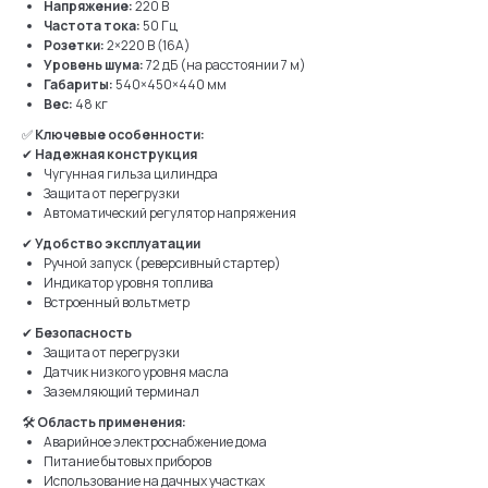
Напряжение:
220 В
Частота тока:
50 Гц
Розетки:
2×220 В (16А)
Уровень шума:
72 дБ (на расстоянии 7 м)
Габариты:
540×450×440 мм
Вес:
48 кг
✅
Ключевые особенности:
✔
Надежная конструкция
Чугунная гильза цилиндра
Защита от перегрузки
Автоматический регулятор напряжения
✔
Удобство эксплуатации
Ручной запуск (реверсивный стартер)
Индикатор уровня топлива
Встроенный вольтметр
✔
Безопасность
Защита от перегрузки
Датчик низкого уровня масла
Заземляющий терминал
🛠
Область применения:
Аварийное электроснабжение дома
Питание бытовых приборов
Использование на дачных участках