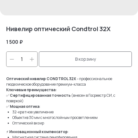
Нивелир оптический Condtrol 32X
1 500
₽
В корзину
Оптический нивелир CONDTROL 32X
– профессиональное
геодезическое оборудование премиум-класса
Ключевые преимущества:
✅
Сертифицированная точность
(внесен в Госреестр СИ, с
поверкой)
✅
Мощная оптика
:
32-кратное увеличение
Объектив 30 мм с многослойным просветлением
Оптический визир
⚡
Инновационный компенсатор
:
Магнитная система демпфирования