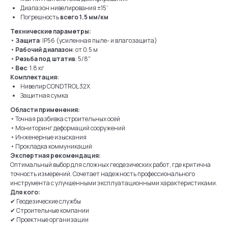
Диапазон нивелирования ±15'
Погрешность
всего 1.5 мм/км
Технические параметры:
•
Защита
: IP56 (усиленная пыле- и влагозащита)
•
Рабочий диапазон
: от 0.5 м
•
Резьба под штатив
: 5/8"
•
Вес
: 1.8 кг
Комплектация:
Нивелир CONDTROL 32X
Защитная сумка
Области применения:
• Точная разбивка строительных осей
• Мониторинг деформаций сооружений
• Инженерные изыскания
• Прокладка коммуникаций
Экспертная рекомендация:
Оптимальный выбор для сложных геодезических работ, где критична
точность измерений. Сочетает надежность профессионального
инструмента с улучшенными эксплуатационными характеристиками.
Для кого:
✔ Геодезические службы
✔ Строительные компании
✔ Проектные организации