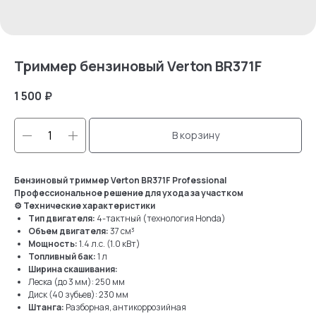
Триммер бензиновый Verton BR371F
1 500
₽
В корзину
Бензиновый триммер Verton BR371F Professional
Профессиональное решение для ухода за участком
⚙ Технические характеристики
Тип двигателя:
4-тактный (технология Honda)
Объем двигателя:
37 см³
Мощность:
1.4 л.с. (1.0 кВт)
Топливный бак:
1 л
Ширина скашивания:
Леска (до 3 мм): 250 мм
Диск (40 зубьев): 230 мм
Штанга:
Разборная, антикоррозийная