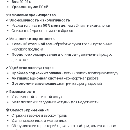
Вес:
10.07 кг
Уровень шума:
110 дБ
✅ Ключевые преимущества
✔
Экономичность и экологичность
Расход топлива
на 50% меньше
, чем у 2-тактных аналогов
Сниженный уровень шума и выбросов
✔
Мощность и надежность
Кованый стальной вал
– обработка сухой травы, кустарника,
молодого подлеска
Пористое хромирование цилиндра
– увеличенный ресурс
двигателя
✔
Удобство эксплуатации
Праймер подкачки топлива
– легкий запуск в холодную погоду
Антивибрационная система
– комфортная работа
Эргономичная велосипедная ручка
с регулировкой
✔
Безопасность
Увеличенный защитный кожух
Металлический сердечник катушки для надежности
🛠 Область применения
Стрижка газонов и высокой травы
Удаление сорняков и кустарников
Обслуживание территорий (дача, частный дом, коммунальные