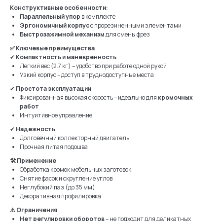
Конструктивные особенности:
Параллельный упор
в комплекте
Эргономичный корпус
с прорезиненными элементами
Быстрозажимной механизм
для смены фрез
✅ Ключевые преимущества
✔
Компактность и маневренность
Легкий вес (2.7 кг) – удобство при работе одной рукой
Узкий корпус – доступ в труднодоступные места
✔
Простота эксплуатации
Фиксированная высокая скорость – идеально для
кромочных
работ
Интуитивное управление
✔
Надежность
Долговечный коллекторный двигатель
Прочная литая подошва
🛠 Применение
Обработка кромок мебельных заготовок
Снятие фасок и скругление углов
Неглубокий паз (до 35 мм)
Декоративная профилировка
⚠ Ограничения
Нет регулировки оборотов
– не подходит для деликатных