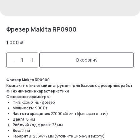
Фрезер Makita RP0900
1 000
₽
В корзину
Фрезер Makita RP0900
Компактный и легкий инструмент для базовых фрезерных работ
⚙ Технические характеристики
Основные параметры:
Тип:
Кромочный фрезер
Мощность:
900 Вт
Частота вращения:
27000 об/мин (фиксированная)
Цанга:
8 мм
Рабочий ход фрезы:
35 мм
Вес:
2.7 кг
Габариты:
256×?×? мм (уточните ширину и высоту)