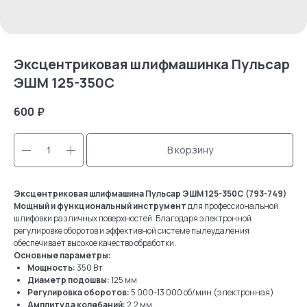
Эксцентриковая шлифмашинка Пульсар
ЭШМ 125-350С
600
₽
В корзину
Эксцентриковая шлифмашина Пульсар ЭШМ 125-350С (793-749)
Мощный и функциональный инструмент
для профессиональной
шлифовки различных поверхностей. Благодаря электронной
регулировке оборотов и эффективной системе пылеудаления
обеспечивает высокое качество обработки.
Основные параметры:
Мощность:
350 Вт
Диаметр подошвы:
125 мм
Регулировка оборотов:
5 000-13 000 об/мин (электронная)
Амплитуда колебаний:
2,2 мм