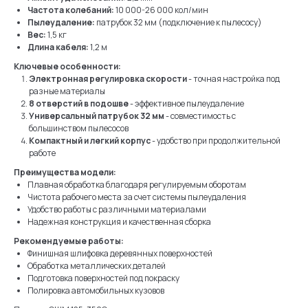
Частота колебаний:
10 000-26 000 кол/мин
Пылеудаление:
патрубок 32 мм (подключение к пылесосу)
Вес:
1,5 кг
Длина кабеля:
1,2 м
Ключевые особенности:
Электронная регулировка скорости
- точная настройка под
разные материалы
8 отверстий в подошве
- эффективное пылеудаление
Универсальный патрубок 32 мм
- совместимость с
большинством пылесосов
Компактный и легкий корпус
- удобство при продолжительной
работе
Преимущества модели:
Плавная обработка благодаря регулируемым оборотам
Чистота рабочего места за счет системы пылеудаления
Удобство работы с различными материалами
Надежная конструкция и качественная сборка
Рекомендуемые работы:
Финишная шлифовка деревянных поверхностей
Обработка металлических деталей
Подготовка поверхностей под покраску
Полировка автомобильных кузовов