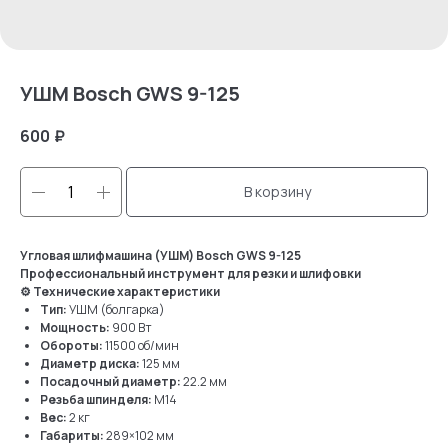
УШМ Bosch GWS 9-125
600
₽
В корзину
Угловая шлифмашина (УШМ) Bosch GWS 9-125
Профессиональный инструмент для резки и шлифовки
⚙ Технические характеристики
Тип:
УШМ (болгарка)
Мощность:
900 Вт
Обороты:
11500 об/мин
Диаметр диска:
125 мм
Посадочный диаметр:
22.2 мм
Резьба шпинделя:
M14
Вес:
2 кг
Габариты:
289×102 мм