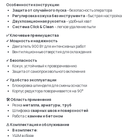
Особенности конструкции:
Защита от случайного пуска
– безопасность оператора
Регулировка кожуха без инструмента
– быстрая настройка
Двухпозиционная рукоятка
– удобный хват
Система Click & Clean
– легкое удаление пыли
✅ Ключевые преимущества
✔
Мощность и надежность
Двигатель 900 Вт для интенсивных работ
Вентиляционные отверстия для охлаждения
✔
Безопасность
Кожух, устойчивый к проворачиванию
Защита от самопроизвольного включения
✔
Удобство эксплуатации
Блокировка шпинделя для смены оснастки
Корпус редуктора поворачивается на 90°
🛠 Область применения
Резка
металла, арматуры, труб
Шлифовка
сварных швов и поверхностей
Работа с
камнем и бетоном
⚠ Комплектация и обслуживание
В комплекте:
УШМ в сборе