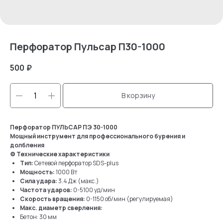
Перфоратор Пульсар П30-1000
500
₽
В корзину
Перфоратор ПУЛЬСАР ПЭ 30-1000
Мощный инструмент для профессионального бурения и
долбления
⚙ Технические характеристики
Тип:
Сетевой перфоратор SDS-plus
Мощность:
1000 Вт
Сила удара:
3.4 Дж (макс.)
Частота ударов:
0-5100 уд/мин
Скорость вращения:
0-1150 об/мин (регулируемая)
Макс. диаметр сверления:
Бетон: 30 мм