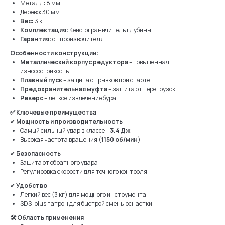
Металл: 8 мм
Дерево: 30 мм
Вес:
3 кг
Комплектация:
Кейс, ограничитель глубины
Гарантия:
от производителя
Особенности конструкции:
Металлический корпус редуктора
– повышенная
износостойкость
Плавный пуск
– защита от рывков при старте
Предохранительная муфта
– защита от перегрузок
Реверс
– легкое извлечение бура
✅ Ключевые преимущества
✔
Мощность и производительность
Самый сильный удар в классе –
3.4 Дж
Высокая частота вращения (
1150 об/мин
)
✔
Безопасность
Защита от обратного удара
Регулировка скорости для точного контроля
✔
Удобство
Легкий вес (3 кг) для мощного инструмента
SDS-plus патрон для быстрой смены оснастки
🛠 Область применения